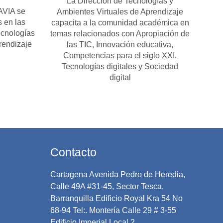
La Dirección de Tecnologías y
AVIA se
Ambientes Virtuales de Aprendizaje
s en las
capacita a la comunidad académica en
ecnologías
temas relacionados con Apropiación de
rendizaje
las TIC, Innovación educativa,
Competencias para el siglo XXI,
Tecnologías digitales y Sociedad
digital
Contacto
Cartagena Avenida Pedro de Heredia,
Calle 49A #31-45, Sector Tesca.
Barranquilla Edificio Royal Kra 54 No
68-94 Tel:. Montería Calle 29 # 3-55
Edificio Imperial Local 2